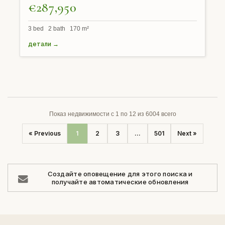
€287,950
3 bed 2 bath 170 m²
детали →
Показ недвижимости с 1 по 12 из 6004 всего
« Previous
1
2
3
...
501
Next »
Создайте оповещение для этого поиска и
получайте автоматические обновления