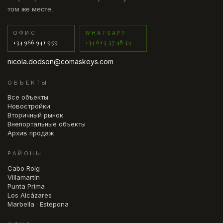
том же месте.
ОФИС
WHATSAPP
+34 966 941 959
+34 615 57 48 54
nicola.dodson@comaskeys.com
ОБЪЕКТЫ
Все объекты
Новостройки
Вторичный рынок
Внепортальные объекты
Архив продаж
РАЙОНЫ
Cabo Roig
Villamartín
Punta Prima
Los Alcázares
Marbella · Estepona