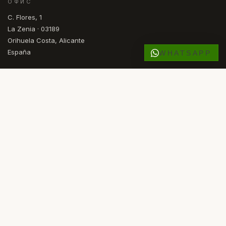
ОФИС
C. Flores, 1
La Zenia · 03189
Orihuela Costa, Alicante
España
WHATSAPP
ОТКРЫТО
Mon — Fri · 09.30 – 17.00
ES
EN
DE
NL
NO
SV
FR
RU
ЯЗЫК
© 2026 COMASKEY SPANISH PROPERTIES
·
ЗАРЕГИСТРИРОВАНЫ В API ALICANTE
·
ЧЛЕН AIPP
·
ФИД KYERO V3
FACEBOOK
INSTAGRAM
КОНФИДЕНЦИАЛЬНОСТЬ
COOKIES
Powered By
Advance Agent