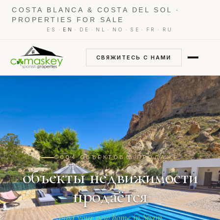
COSTA BLANCA & COSTA DEL SOL ·
PROPERTIES FOR SALE
·
·
·
·
·
·
·
ES
EN
DE
NL
NO
SE
FR
RU
СВЯЖИТЕСЬ С НАМИ
6004 ОБЪЕКТОВ В ПРОДАЖЕ
объекты недвижимости
продаётся
Find your new home in Spain