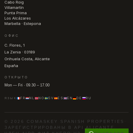
Cabo Roig
Villamartín
Punta Prima
Los Alcázares
Marbella · Estepona
ОФИС
C. Flores, 1
La Zenia · 03189
Orihuela Costa, Alicante
España
ОТКРЫТО
Mon — Fri · 09.30 – 17.00
FR
NL
NO
SV
ES
EN
DE
RU
ЯЗЫК
© 2026 COMASKEY SPANISH PROPERTIES
·
ЗАРЕГИСТРИРОВАНЫ В API ALICANTE
·