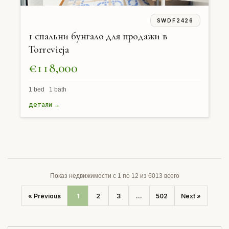
SWDF2426
1 спальни бунгало для продажи в
Torrevieja
€118,000
1 bed 1 bath
детали →
Показ недвижимости с 1 по 12 из 6013 всего
« Previous
1
2
3
...
502
Next »