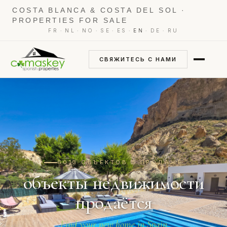
COSTA BLANCA & COSTA DEL SOL ·
PROPERTIES FOR SALE
·
·
·
·
·
·
·
FR
NL
NO
SE
ES
EN
DE
RU
СВЯЖИТЕСЬ С НАМИ
6013 ОБЪЕКТОВ В ПРОДАЖЕ
объекты недвижимости
продаётся
Find your new home in Spain