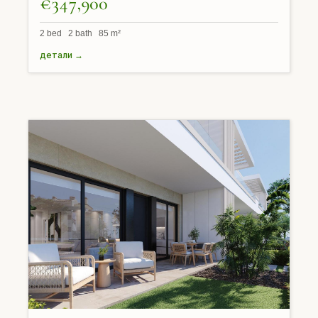
€347,900
2 bed 2 bath 85 m²
детали →