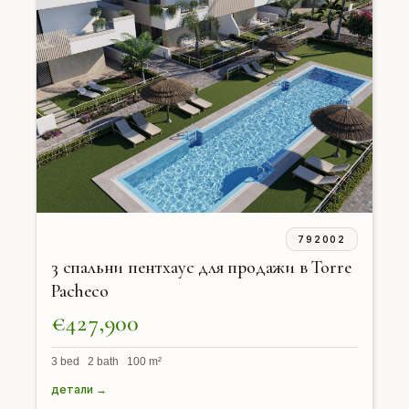
792002
3 спальни пентхаус для продажи в Torre
Pacheco
€427,900
3 bed 2 bath 100 m²
детали →