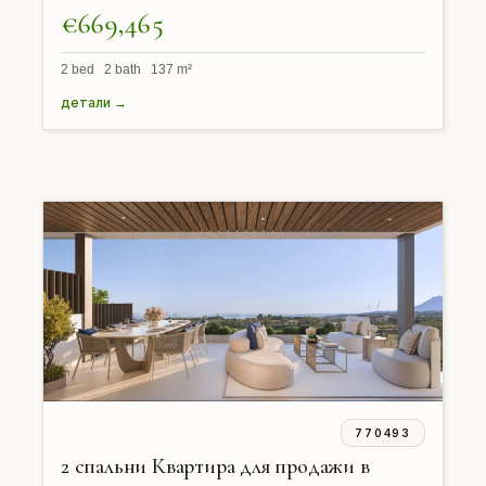
€669,465
2 bed 2 bath 137 m²
детали →
770493
2 спальни Квартира для продажи в