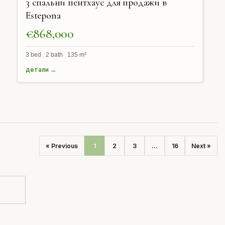
3 спальни пентхаус для продажи в
Estepona
€868,000
3 bed 2 bath 135 m²
детали →
« Previous
1
2
3
...
16
Next »