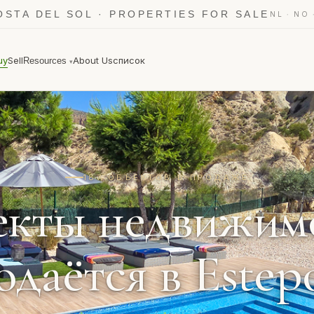
OSTA DEL SOL · PROPERTIES FOR SALE
·
NL
NO
uy
Sell
About Us
список
Resources
▾
187 ОБЪЕКТОВ В ПРОДАЖЕ
екты недвижим
одаётся в Estep