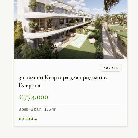
787514
3 спальни Квартира для продажи в
Estepona
€774,000
3 bed 2 bath 136 m²
детали →