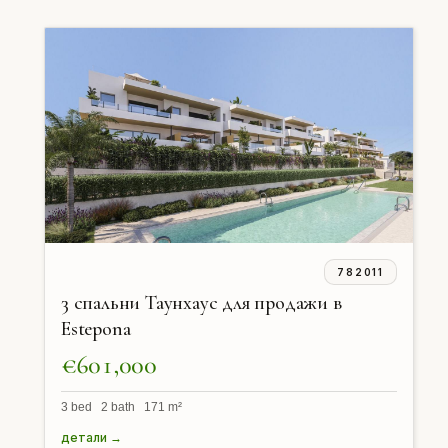
782011
3 спальни Таунхаус для продажи в
Estepona
€601,000
3 bed 2 bath 171 m²
детали →