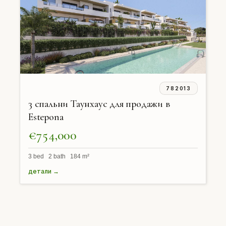
782013
3 спальни Таунхаус для продажи в
Estepona
€754,000
3 bed 2 bath 184 m²
детали →