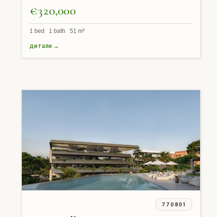
€320,000
1 bed 1 bath 51 m²
детали →
770801