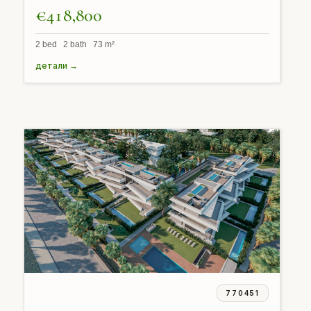
€418,800
2 bed 2 bath 73 m²
детали →
770451