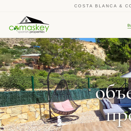
COSTA BLANCA & C
B
объ
пр