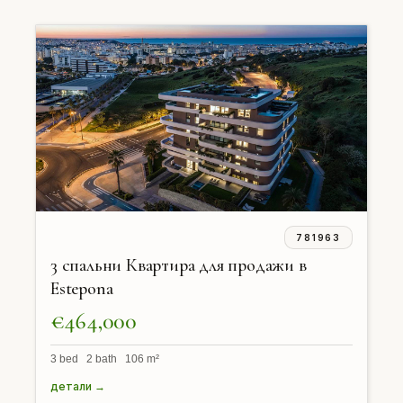
781963
3 спальни Квартира для продажи в
Estepona
€464,000
3 bed 2 bath 106 m²
детали →