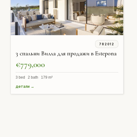
782012
3 спальни Вилла для продажи в Estepona
€779,000
3 bed 2 bath 179 m²
детали →