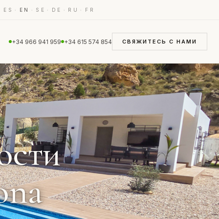
·
·
·
·
·
·
ES
EN
SE
DE
RU
FR
+34 966 941 959
+34 615 574 854
СВЯЖИТЕСЬ С НАМИ
ости
ona