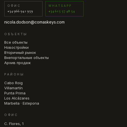
ОФИС
WHATSAPP
+34 966 941 959
+34 615 57 48 54
nicola.dodson@comaskeys.com
ОБЪЕКТЫ
Все объекты
Новостройки
Вторичный рынок
Внепортальные объекты
Архив продаж
РАЙОНЫ
Cabo Roig
Villamartín
Punta Prima
Los Alcázares
Marbella · Estepona
ОФИС
C. Flores, 1