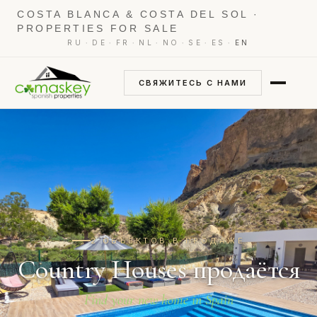
COSTA BLANCA & COSTA DEL SOL ·
PROPERTIES FOR SALE
·
·
·
·
·
·
·
RU
DE
FR
NL
NO
SE
ES
EN
СВЯЖИТЕСЬ С НАМИ
2 ОБЪЕКТОВ В ПРОДАЖЕ
Country Houses продаётся
Find your new home in Spain