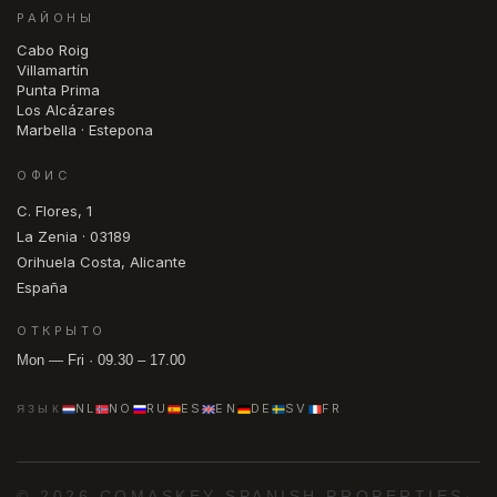
РАЙОНЫ
Cabo Roig
Villamartín
Punta Prima
Los Alcázares
Marbella · Estepona
ОФИС
C. Flores, 1
La Zenia · 03189
Orihuela Costa, Alicante
España
ОТКРЫТО
Mon — Fri · 09.30 – 17.00
NL
NO
RU
ES
EN
DE
SV
FR
ЯЗЫК
© 2026 COMASKEY SPANISH PROPERTIES
·