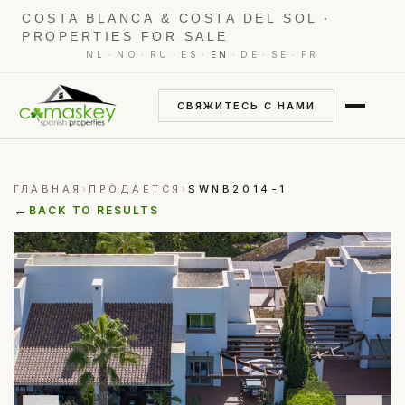
COSTA BLANCA & COSTA DEL SOL ·
PROPERTIES FOR SALE
·
·
·
·
·
·
·
NL
NO
RU
ES
EN
DE
SE
FR
СВЯЖИТЕСЬ С НАМИ
ГЛАВНАЯ
ПРОДАЁТСЯ
SWNB2014-1
›
›
←
BACK TO RESULTS